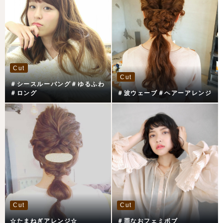
Cut
Cut
＃シースルーバング＃ゆるふわ
＃ロング
＃波ウェーブ＃ヘアーアレンジ
Cut
Cut
☆たまねぎアレンジ☆
＃罪なおフェミボブ