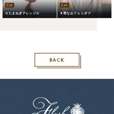
Cut
Cut
☆たまねぎアレンジ☆
＃罪なおフェミボブ
BACK