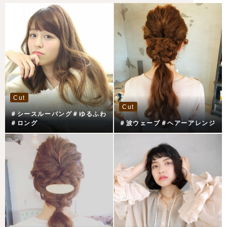
Cut
Cut
＃シースルーバング＃ゆるふわ
＃ロング
＃波ウェーブ＃ヘアーアレンジ